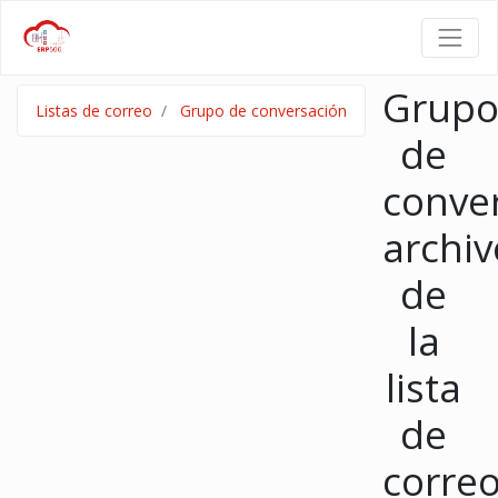
Grup
Listas de correo
Grupo de conversación
de
conve
archiv
de
la
lista
de
corre