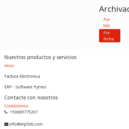
Archiva
Por
hilo
Por
fecha
Nuestros productos y servicios
Inicio
Factura Electronica
ERP - Software Pymes
Contacte con nosotros
Contáctenos
+50689775207
info@erp506.com