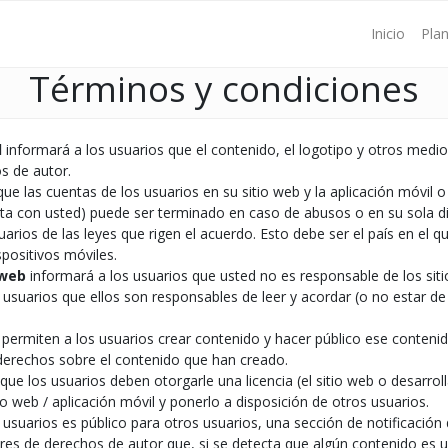
Inicio
Pla
Términos y condiciones
l
informará a los usuarios que el contenido, el logotipo y otros medi
s de autor.
ue las cuentas de los usuarios en su sitio web y la aplicación móvil o
nta con usted) puede ser terminado en caso de abusos o en su sola di
arios de las leyes que rigen el acuerdo. Esto debe ser el país en el qu
spositivos móviles.
 web
informará a los usuarios que usted no es responsable de los siti
 usuarios que ellos son responsables de leer y acordar (o no estar d
s permiten a los usuarios crear contenido y hacer público ese conteni
derechos sobre el contenido que han creado.
ue los usuarios deben otorgarle una licencia (el sitio web o desarrol
o web / aplicación móvil y ponerlo a disposición de otros usuarios.
 usuarios es público para otros usuarios, una sección de notificació
tores de derechos de autor que, si se detecta que algún contenido es