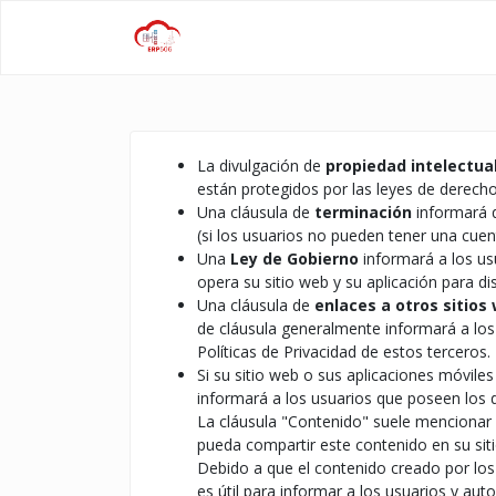
La divulgación de
propiedad intelectua
están protegidos por las leyes de derecho
Una cláusula de
terminación
informará q
(si los usuarios no pueden tener una cue
Una
Ley de Gobierno
informará a los usu
opera su sitio web y su aplicación para di
Una cláusula de
enlaces a otros sitios
de cláusula generalmente informará a los
Políticas de Privacidad de estos terceros.
Si su sitio web o sus aplicaciones móvile
informará a los usuarios que poseen los 
La cláusula "Contenido" suele mencionar q
pueda compartir este contenido en su siti
Debido a que el contenido creado por los
es útil para informar a los usuarios y au